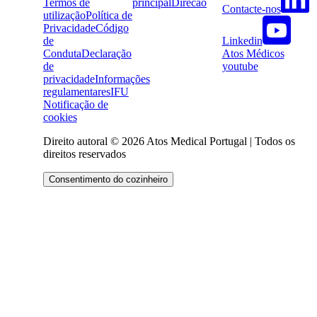
Termos de
principal
Direcao
Contacte-nos
utilização
Política de
Privacidade
Código
Linkedin
de
Atos Médicos
Conduta
Declaração
youtube
de
privacidade
Informações
regulamentares
IFU
Notificação de
cookies
Direito autoral © 2026 Atos Medical Portugal | Todos os
direitos reservados
Consentimento do cozinheiro