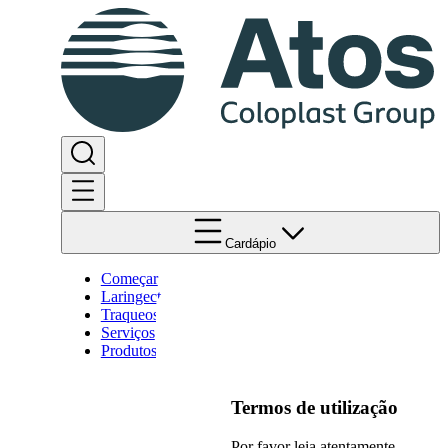
Cardápio
Começar
Laringectomia
Traqueostomia
Serviços
Produtos
Termos de utilização
Por favor leia atentamente