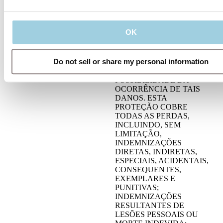
GARANTIA, CONTRATO,
DELITO, ESTRITA
RESPONSABILIDADE
OK
OU QUALQUER OUTRA
TEORIA LEGAL E QUER
A ATOS MEDICAL AB
Do not sell or share my personal information
SEJA OU NÃO AVISADA
SOBRE A
POSSIBILIDADE DA
OCORRÊNCIA DE TAIS
DANOS. ESTA
PROTEÇÃO COBRE
TODAS AS PERDAS,
INCLUINDO, SEM
LIMITAÇÃO,
INDEMNIZAÇÕES
DIRETAS, INDIRETAS,
ESPECIAIS, ACIDENTAIS,
CONSEQUENTES,
EXEMPLARES E
PUNITIVAS;
INDEMNIZAÇÕES
RESULTANTES DE
LESÕES PESSOAIS OU