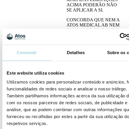
ACIMA PODERÃO NÃO
SE APLICAR A SI.
CONCORDA QUE NEM A
ATOS MEDICAL AB NEM
QUALQUER PESSOA OU
EMPRESA ASSOCIADA À
ATOS MEDICAL AB
SERÃO RESPONSÁVEIS
POR QUAISQUER
Consentir
Detalhes
Sobre os 
DANOS RESULTANTES
DA SUA UTILIZAÇÃO
OU INCAPACIDADE DE
UTILIZAÇÃO DOS
Este website utiliza cookies
NOSSOS SITES OU
QUALQUER
Utilizamos cookies para personalizar conteúdo e anúncios, f
CONTEÚDO, SERVIÇOS
funcionalidades de redes sociais e analisar o nosso tráfego.
OU MATERIAIS
Também partilhamos informações acerca da sua utilização d
FORNECIDOS POR OU
NOS NOSSOS SITES
com os nossos parceiros de redes sociais, de publicidade e
(«ESTA PROTEÇÃO»).
análise, que as podem combinar com outras informações qu
ESTA PROTEÇÃO
forneceu ou recolhidas por estes a partir da sua utilização d
INCLUI TODAS AS
RECLAMAÇÕES, QUER
respetivos serviços.
BASEADAS NA